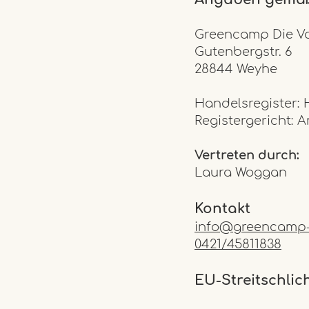
Greenca
mp Die V
Gutenbergstr. 6
28844 Weyhe
Handelsregister:
Registergericht: 
Vertreten durch:
Laura Woggan
Kontakt
info@greencamp-
0421/45811838
EU-S
treits
chlic