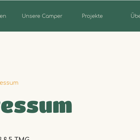
gen
Unsere Camper
Projekte
Übe
ressum
ressum
 § 5 TMG