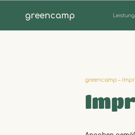
greencamp
Leistun
greencamp – Imp
Imp
Angaben gemäß